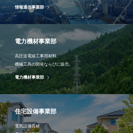
情報通信事業部
電力機材事業部
高圧送電線工事用材料、
機械工具の開発ならびに販売。
電力機材事業部
住宅設備事業部
電気設備資材