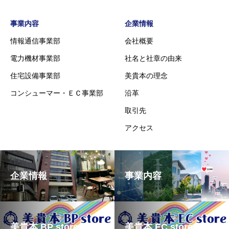
事業内容
企業情報
情報通信事業部
会社概要
電力機材事業部
社名と社章の由来
住宅設備事業部
美貴本の理念
コンシューマー・ＥＣ事業部
沿革
取引先
アクセス
企業情報
事業内容
美貴本 BP store
美貴本 EC store