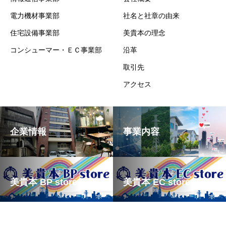
電力機材事業部
社名と社章の由来
住宅設備事業部
美貴本の理念
コンシューマー・ＥＣ事業部
沿革
取引先
アクセス
企業情報
事業内容
美貴本 BP store
美貴本 EC store
Copyright © 2025