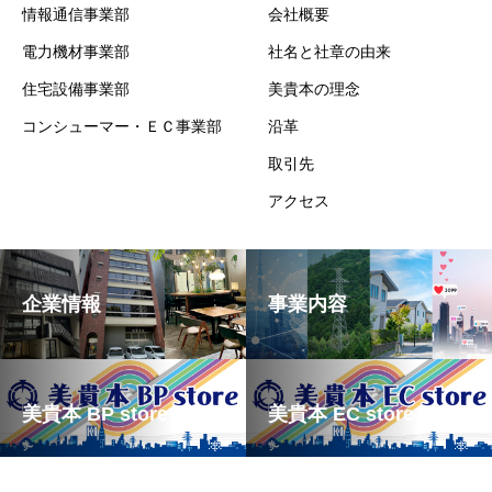
情報通信事業部
会社概要
電力機材事業部
社名と社章の由来
住宅設備事業部
美貴本の理念
コンシューマー・ＥＣ事業部
沿革
取引先
アクセス
企業情報
事業内容
美貴本 BP store
美貴本 EC store